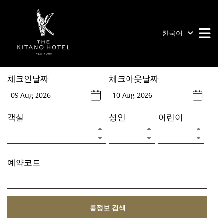
Skip
to
content
한국어
M
M
The
Prince
체크인날짜
체크아웃날짜
Kitano
New
York
객실
성인
어린이
예약코드
룸정보 검색