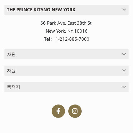
THE PRINCE KITANO NEW YORK
66 Park Ave, East 38th St,
New York, NY 10016
Tel:
+1-212-885-7000
자원
자원
목적지
페
Follow
이
us