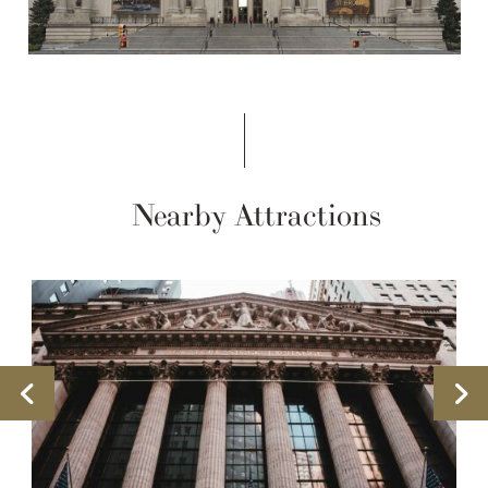
Nearby Attractions
Previous
Ne