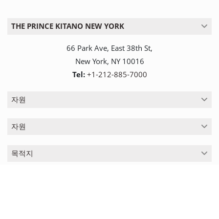
THE PRINCE KITANO NEW YORK
66 Park Ave, East 38th St,
New York, NY 10016
Tel:
+1-212-885-7000
자원
자원
목적지
페
Follow
이
us