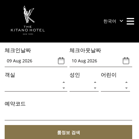
Skip
to
content
한국어
M
M
The
Prince
체크인날짜
체크아웃날짜
Kitano
New
York
객실
성인
어린이
예약코드
룸정보 검색